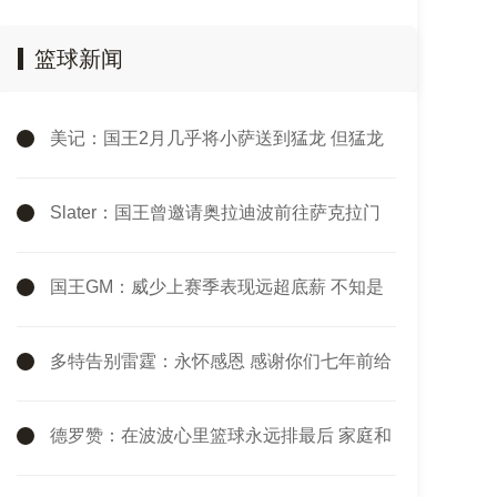
篮球新闻
美记：国王2月几乎将小萨送到猛龙 但猛龙
无法清理珀尔特尔而告吹
Slater：国王曾邀请奥拉迪波前往萨克拉门
托单独试训
国王GM：威少上赛季表现远超底薪 不知是
否愿意回归扮演更小角色
多特告别雷霆：永怀感恩 感谢你们七年前给
默默无闻的我一次机会
德罗赞：在波波心里篮球永远排最后 家庭和
其他一切都在篮球之前