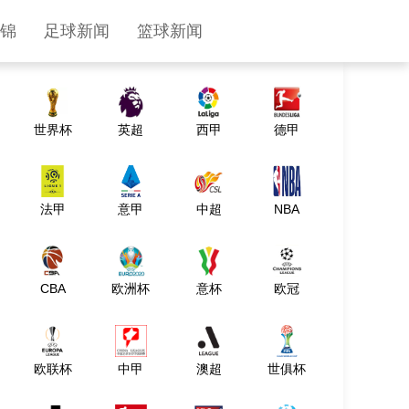
热门直播
锦
足球新闻
篮球新闻
世界杯
英超
西甲
德甲
法甲
意甲
中超
NBA
CBA
欧洲杯
意杯
欧冠
欧联杯
中甲
澳超
世俱杯