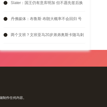
Slater：国王仍有意库明加 但不愿先签后换
只能提供底薪 谈判停滞
丹佛媒体：布鲁斯·布朗大概率不会回归 号
码被穿&球队总薪资过高
两个文班？文班亚马20岁弟弟奥斯卡随马刺
在巴黎参加训练
存储制作任何内容。