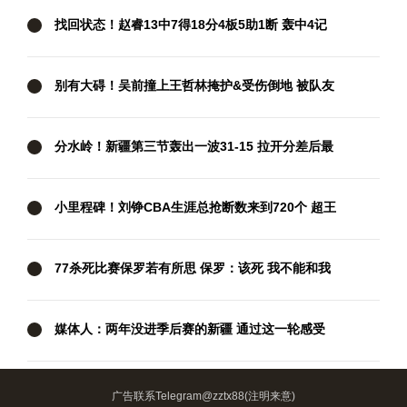
找回状态！赵睿13中7得18分4板5助1断 轰中4记
三分
别有大碍！吴前撞上王哲林掩护&受伤倒地 被队友
搀扶下场
分水岭！新疆第三节轰出一波31-15 拉开分差后最
终守住胜利
小里程碑！刘铮CBA生涯总抢断数来到720个 超王
仕鹏居历史第19
77杀死比赛保罗若有所思 保罗：该死 我不能和我
儿子看球吗
媒体人：两年没进季后赛的新疆 通过这一轮感受
了季后赛强度
广告联系Telegram@zztx88(注明来意)