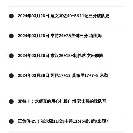
火箭擒开拓者迎9连胜
2024年03月26日 迪文岑佐40+5&11记三分破队史
纪录 哈特三双 尼克斯大胜活塞
2024年03月26日 亨特24+7&关键三分 塔图姆
37+8 老鹰30分大逆转终结绿军9连胜
2024年03月26日 索汉26+18+制胜球 文班缺阵
KD29+8+6 布克36+6 马刺力克太阳
2024年03月26日 阿伦17+13 莫布里17+7+8 米勒
24+8 骑士轻取黄蜂止3连败
麦穗丰：龙狮真的用心扎根广州 郭士强的球队可
以给人信心和底气
正负值-29！崔永熙11投3中得11分5板3断&出现7
次失误