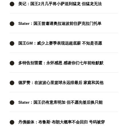
美记：国王2月几乎将小萨送到猛龙 但猛龙无法
清理珀尔特尔而告吹
Slater：国王曾邀请奥拉迪波前往萨克拉门托单
独试训
国王GM：威少上赛季表现远超底薪 不知是否愿
意回归扮演更小角色
多特告别雷霆：永怀感恩 感谢你们七年前给默默
无闻的我一次机会
德罗赞：在波波心里篮球永远排最后 家庭和其他
一切都在篮球之前
Slater：国王仍有意库明加 但不愿先签后换只能
提供底薪 谈判停滞
丹佛媒体：布鲁斯·布朗大概率不会回归 号码被穿