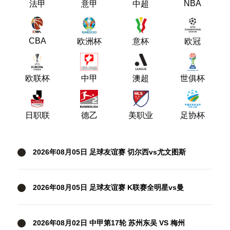
NBA
法甲
意甲
中超
CBA
欧洲杯
意杯
欧冠
欧联杯
中甲
澳超
世俱杯
日职联
德乙
美职业
足协杯
2026年08月05日 足球友谊赛 切尔西vs尤文图斯
全场录像
2026年08月05日 足球友谊赛 K联赛全明星vs曼
城 全场录像
2026年08月02日 中甲第17轮 苏州东吴 VS 梅州