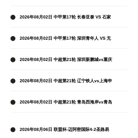
客家 全场录像
2026年08月02日 中甲第17轮 长春亚泰 VS 石家
庄功夫 全场录像
2026年08月02日 中甲第17轮 深圳青年人 VS 无
锡吴钩 全场录像
2026年08月02日 中超第21轮 深圳新鹏城vs重庆
铜梁龙 全场录像
2026年08月02日 中超第21轮 辽宁铁人vs上海申
花 全场录像
2026年08月02日 中超第21轮 青岛西海岸vs青岛
海牛 全场录像
2026年08月06日 联盟杯-迈阿密国际4-2圣路易