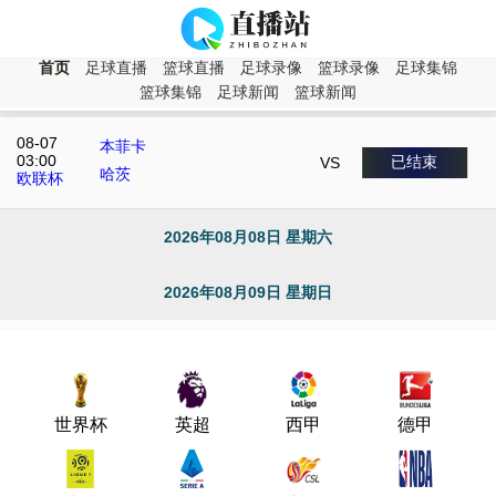
欧联杯直
首页
足球直播
篮球直播
足球录像
篮球录像
足球集锦
播
2026年08月07日 星期五
篮球集锦
足球新闻
篮球新闻
08-07
本菲卡
03:00
已结束
VS
哈茨
欧联杯
2026年08月08日 星期六
2026年08月09日 星期日
世界杯
英超
西甲
德甲