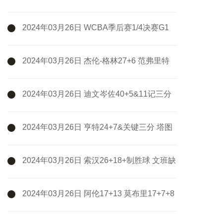
熙11+5&7失误 新疆3-1淘汰广州
2024年03月26日 WCBA季后赛1/4决赛G1
浙江稠州银行82-69江苏女篮 全场集锦
2024年03月26日 杰伦-格林27+6 范弗里特
18中5 火箭擒开拓者迎9连胜
2024年03月26日 迪文岑佐40+5&11记三分
破队史纪录 哈特三双 尼克斯大胜活塞
2024年03月26日 亨特24+7&关键三分 塔图
姆37+8 老鹰30分大逆转终结绿军9连胜
2024年03月26日 索汉26+18+制胜球 文班缺
阵 KD29+8+6 布克36+6 马刺力克太阳
2024年03月26日 阿伦17+13 莫布里17+7+8
米勒24+8 骑士轻取黄蜂止3连败