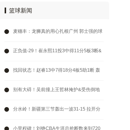
篮球新闻
麦穗丰：龙狮真的用心扎根广州 郭士强的球
队可以给人信心和底气
正负值-29！崔永熙11投3中得11分5板3断&
出现7次失误
找回状态！赵睿13中7得18分4板5助1断 轰
中4记三分
别有大碍！吴前撞上王哲林掩护&受伤倒地
被队友搀扶下场
分水岭！新疆第三节轰出一波31-15 拉开分
差后最终守住胜利
小里程碑！刘铮CBA生涯总抢断数来到720