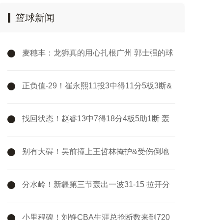
篮球新闻
麦穗丰：龙狮真的用心扎根广州 郭士强的球
队可以给人信心和底气
正负值-29！崔永熙11投3中得11分5板3断&
出现7次失误
找回状态！赵睿13中7得18分4板5助1断 轰
中4记三分
别有大碍！吴前撞上王哲林掩护&受伤倒地
被队友搀扶下场
分水岭！新疆第三节轰出一波31-15 拉开分
差后最终守住胜利
小里程碑！刘铮CBA生涯总抢断数来到720