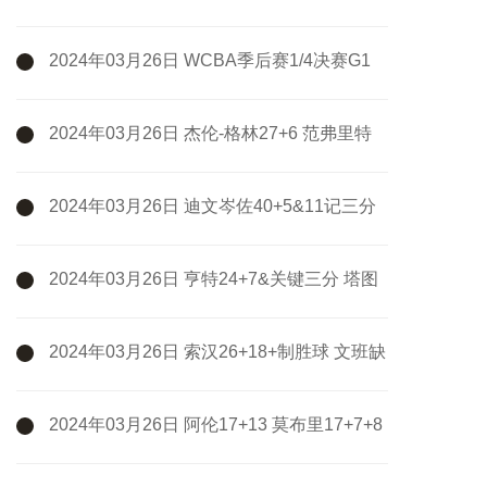
熙11+5&7失误 新疆3-1淘汰广州
2024年03月26日 WCBA季后赛1/4决赛G1
浙江稠州银行82-69江苏女篮 全场集锦
2024年03月26日 杰伦-格林27+6 范弗里特
18中5 火箭擒开拓者迎9连胜
2024年03月26日 迪文岑佐40+5&11记三分
破队史纪录 哈特三双 尼克斯大胜活塞
2024年03月26日 亨特24+7&关键三分 塔图
姆37+8 老鹰30分大逆转终结绿军9连胜
2024年03月26日 索汉26+18+制胜球 文班缺
阵 KD29+8+6 布克36+6 马刺力克太阳
2024年03月26日 阿伦17+13 莫布里17+7+8
米勒24+8 骑士轻取黄蜂止3连败