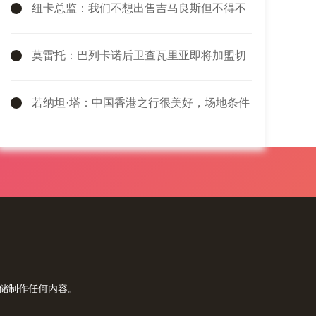
纽卡总监：我们不想出售吉马良斯但不得不
权衡，他明确说出了意愿
莫雷托：巴列卡诺后卫查瓦里亚即将加盟切
尔西，很快就会官方宣布
若纳坦·塔：中国香港之行很美好，场地条件
一般 但我们踢得不错
存储制作任何内容。