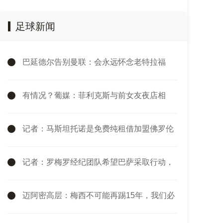
足球新闻
巴延德尔告别曼联：会永远怀念老特拉福
德，我的心与你们同在
有情况？葡媒：菲利克斯与前女友夜店相
遇，交谈后社媒再次互关
记者：马斯坦托诺是免费纯租借加盟佛罗伦
萨，后者承担全额薪水
记者：罗梅罗经纪团队希望巴萨采取行动，
但后者首选引进罗德里
迈阿密高层：梅西不可能再踢15年，我们必
须去规划“后梅西时代”