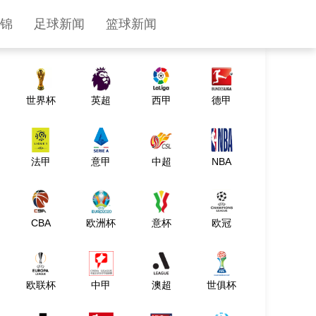
热门直播
锦
足球新闻
篮球新闻
世界杯
英超
西甲
德甲
法甲
意甲
中超
NBA
CBA
欧洲杯
意杯
欧冠
欧联杯
中甲
澳超
世俱杯