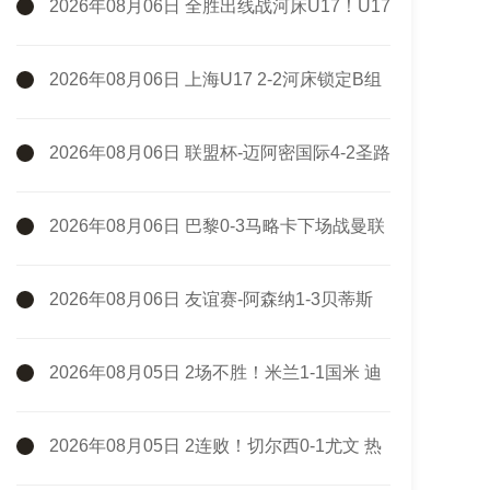
2026年08月06日 全胜出线战河床U17！U17
国足2-1十人药厂U17 赵松源登场1分钟传射
2026年08月06日 上海U17 2-2河床锁定B组
第1 吕孟洋点射阿布力米破门 将战A组第2
2026年08月06日 联盟杯-迈阿密国际4-2圣路
易斯 梅西2射1传 阿伦助攻戴帽
2026年08月06日 巴黎0-3马略卡下场战曼联
巴黎全场控球近6成+8射3正未果
2026年08月06日 友谊赛-阿森纳1-3贝蒂斯
因卡皮耶破门难救主 福纳尔斯1射2传
2026年08月05日 2场不胜！米兰1-1国米 迪
马尔科破门 恩昆库造点+点射拉莫斯登场
2026年08月05日 2连败！切尔西0-1尤文 热
格罗瓦世界波制胜穆德里克时隔614天复出