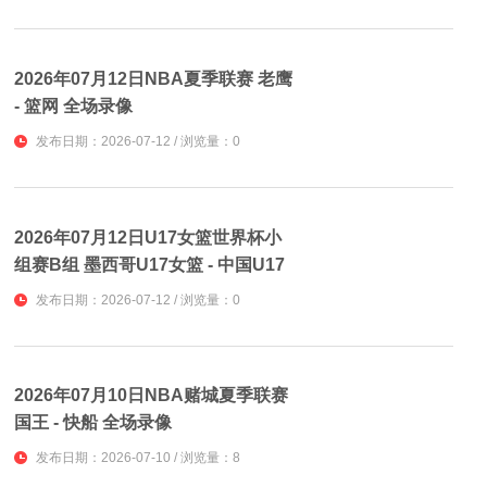
2026年07月12日NBA夏季联赛 老鹰
- 篮网 全场录像
发布日期：2026-07-12 / 浏览量：0
2026年07月12日U17女篮世界杯小
组赛B组 墨西哥U17女篮 - 中国U17
女篮 全场录像
发布日期：2026-07-12 / 浏览量：0
2026年07月10日NBA赌城夏季联赛
国王 - 快船 全场录像
发布日期：2026-07-10 / 浏览量：8