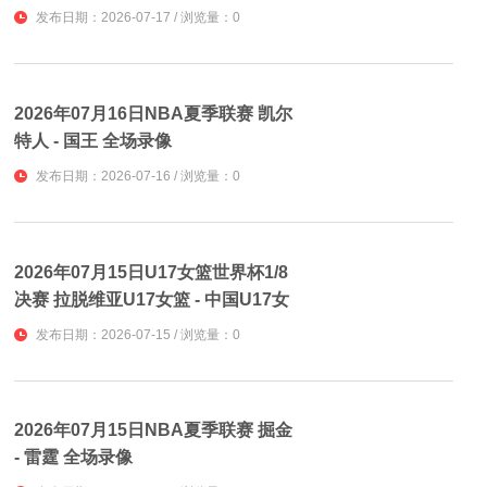
发布日期：2026-07-17 / 浏览量：0
2026年07月16日NBA夏季联赛 凯尔
特人 - 国王 全场录像
发布日期：2026-07-16 / 浏览量：0
2026年07月15日U17女篮世界杯1/8
决赛 拉脱维亚U17女篮 - 中国U17女
篮 录像
发布日期：2026-07-15 / 浏览量：0
2026年07月15日NBA夏季联赛 掘金
- 雷霆 全场录像