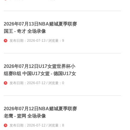
2026年07月13日NBA赌城夏季联赛
国王 - 奇才 全场录像
发布日期：2026-07-13 / 浏览量：9
2026年07月12日U17女篮世界杯小
组赛B组 中国U17女篮 - 德国U17女
篮 全场录像
发布日期：2026-07-12 / 浏览量：0
2026年07月12日NBA赌城夏季联赛
老鹰 - 篮网 全场录像
发布日期：2026-07-12 / 浏览量：8