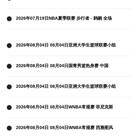
U17女篮 - 新西兰U17女篮 全场录像
2026年07月19日NBA夏季联赛 步行者 - 鹈鹕 全场
录像
2026年08月04日 08月04日亚洲大学生篮球联赛小组
赛 延世大学 82 - 83 北京大学 集锦
2026年08月04日 08月04日国青男篮热身赛 中国
U18男篮 94 - 85 加拿大大卫·安篮球学院 集锦
2026年08月04日 08月04日亚洲大学生篮球联赛小组
赛 早稻田大学 71 - 86 清华大学 集锦
2026年08月04日 08月04日WNBA常规赛 菲尼克斯
水星106-101芝加哥天空 全场集锦
2026年08月04日 08月04日WNBA常规赛 西雅图风
暴83-95纽约自由人 全场集锦