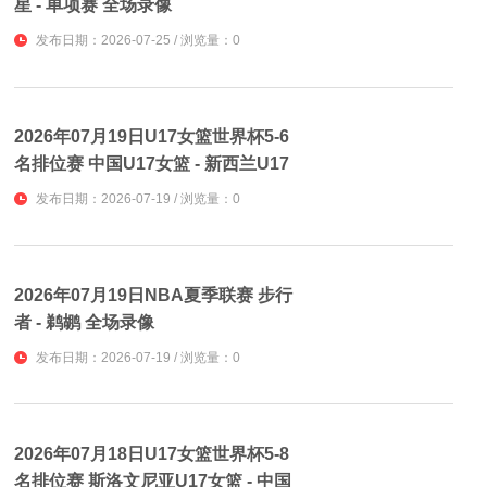
星 - 单项赛 全场录像
发布日期：2026-07-25 / 浏览量：0
2026年07月19日U17女篮世界杯5-6
名排位赛 中国U17女篮 - 新西兰U17
女篮 全场录像
发布日期：2026-07-19 / 浏览量：0
2026年07月19日NBA夏季联赛 步行
者 - 鹈鹕 全场录像
发布日期：2026-07-19 / 浏览量：0
2026年07月18日U17女篮世界杯5-8
名排位赛 斯洛文尼亚U17女篮 - 中国