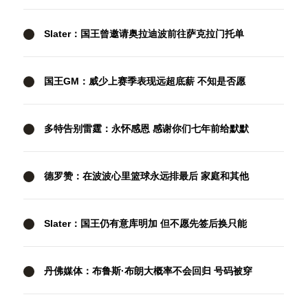
清理珀尔特尔而告吹
Slater：国王曾邀请奥拉迪波前往萨克拉门托单
独试训
国王GM：威少上赛季表现远超底薪 不知是否愿
意回归扮演更小角色
多特告别雷霆：永怀感恩 感谢你们七年前给默默
无闻的我一次机会
德罗赞：在波波心里篮球永远排最后 家庭和其他
一切都在篮球之前
Slater：国王仍有意库明加 但不愿先签后换只能
提供底薪 谈判停滞
丹佛媒体：布鲁斯·布朗大概率不会回归 号码被穿
&球队总薪资过高