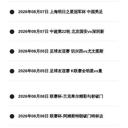
VS 阿森纳U17 全场录像
2026年08月07日 上海明日之星冠军杯 中国男足
U17 VS 河床U17 全场录像
2026年08月07日 中超第22轮 北京国安vs深圳新
鹏城 全场录像
2026年08月05日 足球友谊赛 切尔西vs尤文图斯
全场录像
2026年08月05日 足球友谊赛 K联赛全明星vs曼
城 全场录像
2026年08月08日 联赛杯-兰克希尔精彩勾射破门
米德尔斯堡1-0雷克瑟姆
2026年08月08日 联赛杯-阿姆斯特朗破门特林达
德建功 狼队3-0维尔港