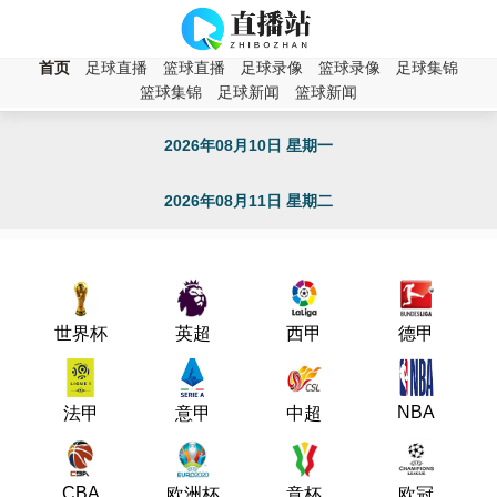
沙特联直
首页
足球直播
篮球直播
足球录像
篮球录像
足球集锦
播
2026年08月09日 星期日
篮球集锦
足球新闻
篮球新闻
2026年08月10日 星期一
2026年08月11日 星期二
世界杯
英超
西甲
德甲
NBA
法甲
意甲
中超
CBA
欧洲杯
意杯
欧冠