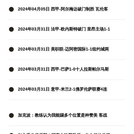
2024年04月05日 西甲-阿尔梅达破门制胜 瓦伦客
场1-0格拉纳达
2024年03月31日 法甲-欧内斯特破门 里昂主场1-1
兰斯
2024年03月31日 美职联-迈阿密国际1-1纽约城两
轮不胜 苏牙破门+失单刀梅西缺阵
2024年03月31日 西甲-巴萨1-0十人拉斯帕尔马斯
先赛距皇马5分 拉菲尼亚制胜
2024年03月31日 意甲-米兰2-1佛罗伦萨联赛4连
胜 莱奥过门将破门+脚后跟助攻
加克波：教练认为我能踢多个位置是种赞美 客战
西汉姆要抢分