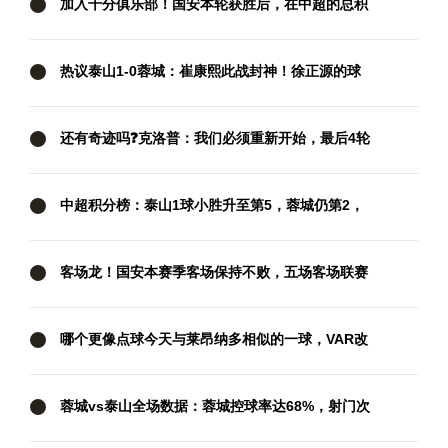
加入千分俱乐部！国安本轮获胜后，在中超的总积
分达到1001分
热议泰山1-0蓉城：崔康熙此战封神！徐正源的球
队现在好像没套路
还有奇迹吗❓克洛普：我们必须重新开始，最后4轮
我们要拿满12分
中超积分榜：泰山1球小胜升至第5，蓉城仍第2，
国安两连胜暂升第3
客场龙！国安本赛季客场保持不败，五场客场联赛
三胜两平
哪个更像点球今天与莱昂纳多相似的一球，VAR改
判攻方犯规
蓉城vs泰山全场数据：蓉城控球率达68%，射门次
数18比4占优