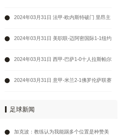
伦客场1-0格拉纳达
2024年03月31日 法甲-欧内斯特破门 里昂主
场1-1兰斯
2024年03月31日 美职联-迈阿密国际1-1纽约
城两轮不胜 苏牙破门+失单刀梅西缺阵
2024年03月31日 西甲-巴萨1-0十人拉斯帕尔
马斯先赛距皇马5分 拉菲尼亚制胜
2024年03月31日 意甲-米兰2-1佛罗伦萨联赛
4连胜 莱奥过门将破门+脚后跟助攻
足球新闻
加克波：教练认为我能踢多个位置是种赞美