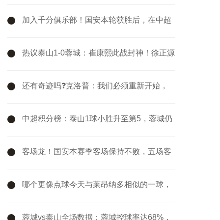
客战西汉姆要抢分
加入千分俱乐部！国安本轮获胜后，在中超
的总积分达到1001分
热议泰山1-0蓉城：崔康熙此战封神！徐正源
的球队现在好像没套路
还有奇迹吗❓克洛普：我们必须重新开始，
最后4轮我们要拿满12分
中超积分榜：泰山1球小胜升至第5，蓉城仍
第2，国安两连胜暂升第3
客场龙！国安本赛季客场保持不败，五场客
场联赛三胜两平
哪个更像点球今天与莱昂纳多相似的一球，
VAR改判攻方犯规
蓉城vs泰山全场数据：蓉城控球率达68%，