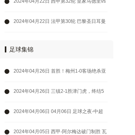
2024年04月22日 西甲第32轮 皇家马德里vs
巴塞罗那 全场录像
2024年04月22日 法甲第30轮 巴黎圣日耳曼
vs里昂 全场录像
足球集锦
2024年04月26日 首胜！梅州1-0客场绝杀亚
泰 鲁尼第93分钟破空门亚泰中超6轮不胜
2024年04月26日 三镇2-1胜津门虎，终结5
轮不胜！邓涵文送点+破门，津门虎3轮不胜
2024年04月06日 04月06日 足球之夜-中超
之约
2024年04月05日 西甲-阿尔梅达破门制胜 瓦