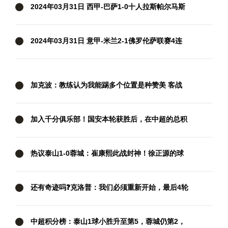
2024年03月31日 西甲-巴萨1-0十人拉斯帕尔马斯
先赛距皇马5分 拉菲尼亚制胜
2024年03月31日 意甲-米兰2-1佛罗伦萨联赛4连
胜 莱奥过门将破门+脚后跟助攻
加克波：教练认为我能踢多个位置是种赞美 客战
西汉姆要抢分
加入千分俱乐部！国安本轮获胜后，在中超的总积
分达到1001分
热议泰山1-0蓉城：崔康熙此战封神！徐正源的球
队现在好像没套路
还有奇迹吗❓克洛普：我们必须重新开始，最后4轮
我们要拿满12分
中超积分榜：泰山1球小胜升至第5，蓉城仍第2，