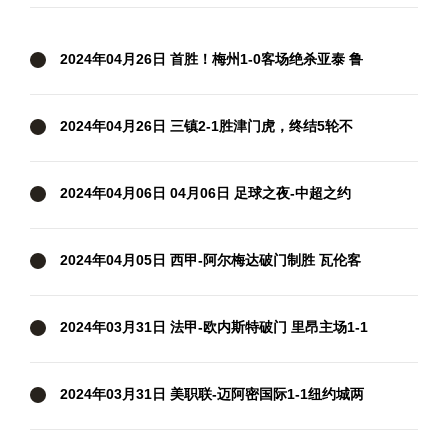
昂 全场录像
2024年04月26日 首胜！梅州1-0客场绝杀亚泰 鲁
尼第93分钟破空门亚泰中超6轮不胜
2024年04月26日 三镇2-1胜津门虎，终结5轮不
胜！邓涵文送点+破门，津门虎3轮不胜
2024年04月06日 04月06日 足球之夜-中超之约
2024年04月05日 西甲-阿尔梅达破门制胜 瓦伦客
场1-0格拉纳达
2024年03月31日 法甲-欧内斯特破门 里昂主场1-1
兰斯
2024年03月31日 美职联-迈阿密国际1-1纽约城两
轮不胜 苏牙破门+失单刀梅西缺阵