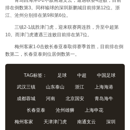
青岛西海岸0-2不敌南通支云，遭遇联赛4连败，目前
排在倒数第3。同样输球的深圳新鹏城目前排第12位。浙
江、沧州分别排在第9和第6位。
三镇2-1战胜津门虎，迎来联赛两连胜，升至中超第
10。而津门虎遭遇三连败目前排在第7位。
梅州客家1-0击败长春亚泰取得赛季首胜，目前排在倒
数第二，长春亚泰则位居倒数第一。
TAG标签：
足球
中超
中国足球
武汉三镇
山东泰山
浙江
上海海港
成都蓉城
河南
北京国安
青岛海牛
长春亚泰
沧州雄狮
上海申花
梅州客家
天津津门虎
南通支云
深圳