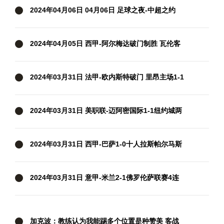
2024年04月06日 04月06日 足球之夜-中超之约
2024年04月05日 西甲-阿尔梅达破门制胜 瓦伦客
场1-0格拉纳达
2024年03月31日 法甲-欧内斯特破门 里昂主场1-1
兰斯
2024年03月31日 美职联-迈阿密国际1-1纽约城两
轮不胜 苏牙破门+失单刀梅西缺阵
2024年03月31日 西甲-巴萨1-0十人拉斯帕尔马斯
先赛距皇马5分 拉菲尼亚制胜
2024年03月31日 意甲-米兰2-1佛罗伦萨联赛4连
胜 莱奥过门将破门+脚后跟助攻
加克波：教练认为我能踢多个位置是种赞美 客战