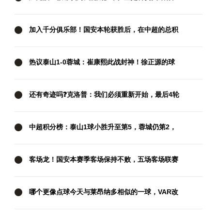
西汉姆要抢分
加入千分俱乐部！国安本轮获胜后，在中超的总积
分达到1001分
热议泰山1-0蓉城：崔康熙此战封神！徐正源的球
队现在好像没套路
还有奇迹吗❓克洛普：我们必须重新开始，最后4轮
我们要拿满12分
中超积分榜：泰山1球小胜升至第5，蓉城仍第2，
国安两连胜暂升第3
客场龙！国安本赛季客场保持不败，五场客场联赛
三胜两平
哪个更像点球今天与莱昂纳多相似的一球，VAR改
判攻方犯规