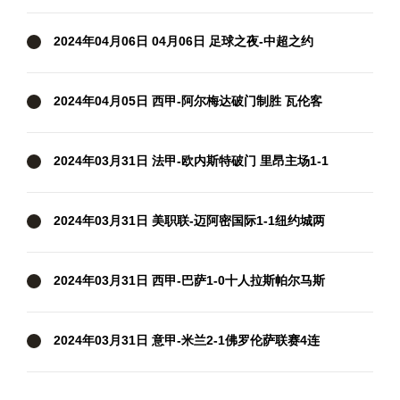
胜！邓涵文送点+破门，津门虎3轮不胜
2024年04月06日 04月06日 足球之夜-中超之约
2024年04月05日 西甲-阿尔梅达破门制胜 瓦伦客
场1-0格拉纳达
2024年03月31日 法甲-欧内斯特破门 里昂主场1-1
兰斯
2024年03月31日 美职联-迈阿密国际1-1纽约城两
轮不胜 苏牙破门+失单刀梅西缺阵
2024年03月31日 西甲-巴萨1-0十人拉斯帕尔马斯
先赛距皇马5分 拉菲尼亚制胜
2024年03月31日 意甲-米兰2-1佛罗伦萨联赛4连
胜 莱奥过门将破门+脚后跟助攻