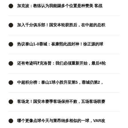
加克波：教练认为我能踢多个位置是种赞美 客战
西汉姆要抢分
加入千分俱乐部！国安本轮获胜后，在中超的总积
分达到1001分
热议泰山1-0蓉城：崔康熙此战封神！徐正源的球
队现在好像没套路
还有奇迹吗❓克洛普：我们必须重新开始，最后4轮
我们要拿满12分
中超积分榜：泰山1球小胜升至第5，蓉城仍第2，
国安两连胜暂升第3
客场龙！国安本赛季客场保持不败，五场客场联赛
三胜两平
哪个更像点球今天与莱昂纳多相似的一球，VAR改