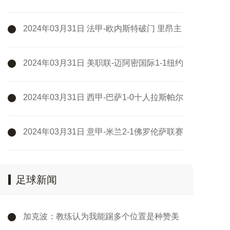
伦客场1-0格拉纳达
2024年03月31日 法甲-欧内斯特破门 里昂主
场1-1兰斯
2024年03月31日 美职联-迈阿密国际1-1纽约
城两轮不胜 苏牙破门+失单刀梅西缺阵
2024年03月31日 西甲-巴萨1-0十人拉斯帕尔
马斯先赛距皇马5分 拉菲尼亚制胜
2024年03月31日 意甲-米兰2-1佛罗伦萨联赛
4连胜 莱奥过门将破门+脚后跟助攻
足球新闻
加克波：教练认为我能踢多个位置是种赞美