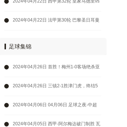
2024年04月22日 西甲第32轮 皇家马德里vs
巴塞罗那 全场录像
2024年04月22日 法甲第30轮 巴黎圣日耳曼
vs里昂 全场录像
足球集锦
2024年04月26日 首胜！梅州1-0客场绝杀亚
泰 鲁尼第93分钟破空门亚泰中超6轮不胜
2024年04月26日 三镇2-1胜津门虎，终结5
轮不胜！邓涵文送点+破门，津门虎3轮不胜
2024年04月06日 04月06日 足球之夜-中超
之约
2024年04月05日 西甲-阿尔梅达破门制胜 瓦