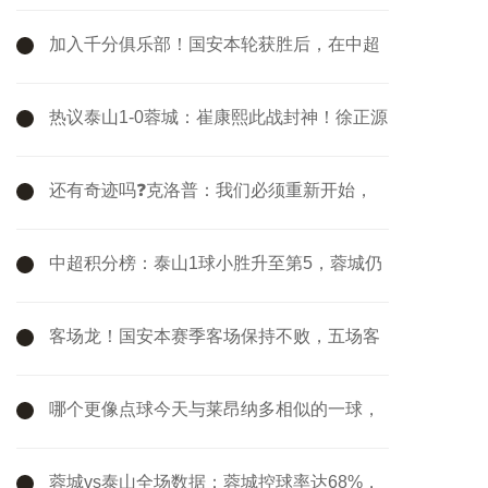
客战西汉姆要抢分
加入千分俱乐部！国安本轮获胜后，在中超
的总积分达到1001分
热议泰山1-0蓉城：崔康熙此战封神！徐正源
的球队现在好像没套路
还有奇迹吗❓克洛普：我们必须重新开始，
最后4轮我们要拿满12分
中超积分榜：泰山1球小胜升至第5，蓉城仍
第2，国安两连胜暂升第3
客场龙！国安本赛季客场保持不败，五场客
场联赛三胜两平
哪个更像点球今天与莱昂纳多相似的一球，
VAR改判攻方犯规
蓉城vs泰山全场数据：蓉城控球率达68%，