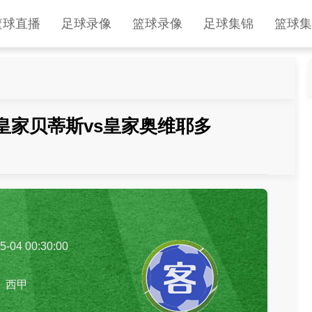
篮球直播
足球录像
篮球录像
足球集锦
篮球集
4轮 皇家贝蒂斯vs皇家奥维耶多
5-04 00:30:00
西甲