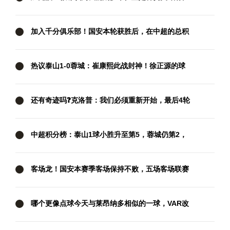
西汉姆要抢分
加入千分俱乐部！国安本轮获胜后，在中超的总积
分达到1001分
热议泰山1-0蓉城：崔康熙此战封神！徐正源的球
队现在好像没套路
还有奇迹吗❓克洛普：我们必须重新开始，最后4轮
我们要拿满12分
中超积分榜：泰山1球小胜升至第5，蓉城仍第2，
国安两连胜暂升第3
客场龙！国安本赛季客场保持不败，五场客场联赛
三胜两平
哪个更像点球今天与莱昂纳多相似的一球，VAR改
判攻方犯规