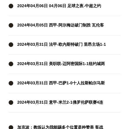
2024年04月06日 04月06日 足球之夜-中超之约
2024年04月05日 西甲-阿尔梅达破门制胜 瓦伦客
场1-0格拉纳达
2024年03月31日 法甲-欧内斯特破门 里昂主场1-1
兰斯
2024年03月31日 美职联-迈阿密国际1-1纽约城两
轮不胜 苏牙破门+失单刀梅西缺阵
2024年03月31日 西甲-巴萨1-0十人拉斯帕尔马斯
先赛距皇马5分 拉菲尼亚制胜
2024年03月31日 意甲-米兰2-1佛罗伦萨联赛4连
胜 莱奥过门将破门+脚后跟助攻
加克波：教练认为我能踢多个位置是种赞美 客战