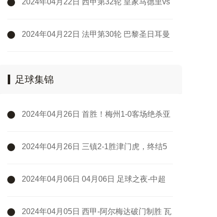
2024年04月22日 西甲第32轮 皇家马德里vs
巴塞罗那 全场录像
2024年04月22日 法甲第30轮 巴黎圣日耳曼
vs里昂 全场录像
足球集锦
2024年04月26日 首胜！梅州1-0客场绝杀亚
泰 鲁尼第93分钟破空门亚泰中超6轮不胜
2024年04月26日 三镇2-1胜津门虎，终结5
轮不胜！邓涵文送点+破门，津门虎3轮不胜
2024年04月06日 04月06日 足球之夜-中超
之约
2024年04月05日 西甲-阿尔梅达破门制胜 瓦