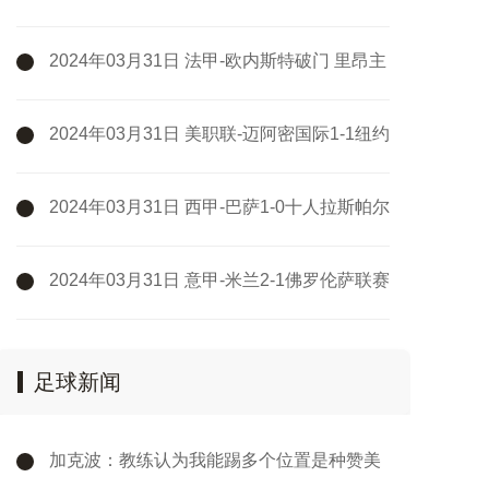
伦客场1-0格拉纳达
2024年03月31日 法甲-欧内斯特破门 里昂主
场1-1兰斯
2024年03月31日 美职联-迈阿密国际1-1纽约
城两轮不胜 苏牙破门+失单刀梅西缺阵
2024年03月31日 西甲-巴萨1-0十人拉斯帕尔
马斯先赛距皇马5分 拉菲尼亚制胜
2024年03月31日 意甲-米兰2-1佛罗伦萨联赛
4连胜 莱奥过门将破门+脚后跟助攻
足球新闻
加克波：教练认为我能踢多个位置是种赞美