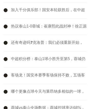
客战西汉姆要抢分
加入千分俱乐部！国安本轮获胜后，在中超
的总积分达到1001分
热议泰山1-0蓉城：崔康熙此战封神！徐正源
的球队现在好像没套路
还有奇迹吗❓克洛普：我们必须重新开始，
最后4轮我们要拿满12分
中超积分榜：泰山1球小胜升至第5，蓉城仍
第2，国安两连胜暂升第3
客场龙！国安本赛季客场保持不败，五场客
场联赛三胜两平
哪个更像点球今天与莱昂纳多相似的一球，
VAR改判攻方犯规
蓉城vs泰山全场数据：蓉城控球率达68%，