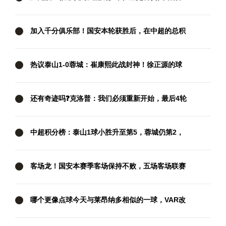
西汉姆要抢分
加入千分俱乐部！国安本轮获胜后，在中超的总积
分达到1001分
热议泰山1-0蓉城：崔康熙此战封神！徐正源的球
队现在好像没套路
还有奇迹吗❓克洛普：我们必须重新开始，最后4轮
我们要拿满12分
中超积分榜：泰山1球小胜升至第5，蓉城仍第2，
国安两连胜暂升第3
客场龙！国安本赛季客场保持不败，五场客场联赛
三胜两平
哪个更像点球今天与莱昂纳多相似的一球，VAR改
判攻方犯规