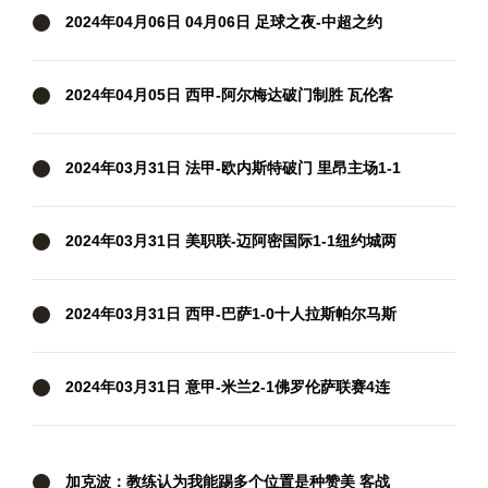
2024年04月06日 04月06日 足球之夜-中超之约
2024年04月05日 西甲-阿尔梅达破门制胜 瓦伦客
场1-0格拉纳达
2024年03月31日 法甲-欧内斯特破门 里昂主场1-1
兰斯
2024年03月31日 美职联-迈阿密国际1-1纽约城两
轮不胜 苏牙破门+失单刀梅西缺阵
2024年03月31日 西甲-巴萨1-0十人拉斯帕尔马斯
先赛距皇马5分 拉菲尼亚制胜
2024年03月31日 意甲-米兰2-1佛罗伦萨联赛4连
胜 莱奥过门将破门+脚后跟助攻
加克波：教练认为我能踢多个位置是种赞美 客战