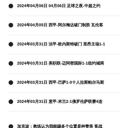
2024年04月06日 04月06日 足球之夜-中超之约
2024年04月05日 西甲-阿尔梅达破门制胜 瓦伦客
场1-0格拉纳达
2024年03月31日 法甲-欧内斯特破门 里昂主场1-1
兰斯
2024年03月31日 美职联-迈阿密国际1-1纽约城两
轮不胜 苏牙破门+失单刀梅西缺阵
2024年03月31日 西甲-巴萨1-0十人拉斯帕尔马斯
先赛距皇马5分 拉菲尼亚制胜
2024年03月31日 意甲-米兰2-1佛罗伦萨联赛4连
胜 莱奥过门将破门+脚后跟助攻
加克波：教练认为我能踢多个位置是种赞美 客战