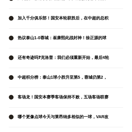
西汉姆要抢分
加入千分俱乐部！国安本轮获胜后，在中超的总积
分达到1001分
热议泰山1-0蓉城：崔康熙此战封神！徐正源的球
队现在好像没套路
还有奇迹吗❓克洛普：我们必须重新开始，最后4轮
我们要拿满12分
中超积分榜：泰山1球小胜升至第5，蓉城仍第2，
国安两连胜暂升第3
客场龙！国安本赛季客场保持不败，五场客场联赛
三胜两平
哪个更像点球今天与莱昂纳多相似的一球，VAR改
判攻方犯规