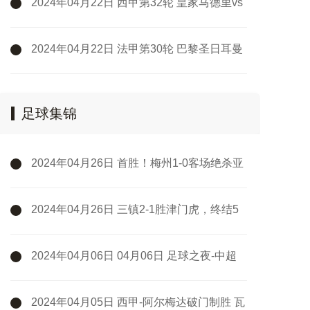
2024年04月22日 西甲第32轮 皇家马德里vs
巴塞罗那 全场录像
2024年04月22日 法甲第30轮 巴黎圣日耳曼
vs里昂 全场录像
足球集锦
2024年04月26日 首胜！梅州1-0客场绝杀亚
泰 鲁尼第93分钟破空门亚泰中超6轮不胜
2024年04月26日 三镇2-1胜津门虎，终结5
轮不胜！邓涵文送点+破门，津门虎3轮不胜
2024年04月06日 04月06日 足球之夜-中超
之约
2024年04月05日 西甲-阿尔梅达破门制胜 瓦