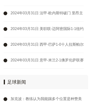
伦客场1-0格拉纳达
2024年03月31日 法甲-欧内斯特破门 里昂主
场1-1兰斯
2024年03月31日 美职联-迈阿密国际1-1纽约
城两轮不胜 苏牙破门+失单刀梅西缺阵
2024年03月31日 西甲-巴萨1-0十人拉斯帕尔
马斯先赛距皇马5分 拉菲尼亚制胜
2024年03月31日 意甲-米兰2-1佛罗伦萨联赛
4连胜 莱奥过门将破门+脚后跟助攻
足球新闻
加克波：教练认为我能踢多个位置是种赞美