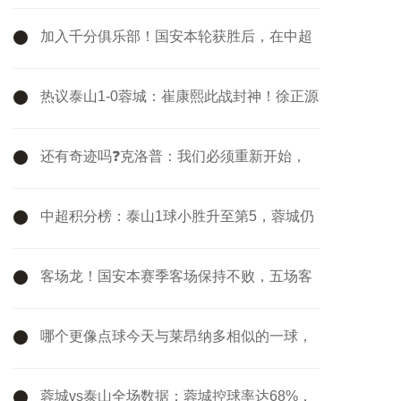
客战西汉姆要抢分
加入千分俱乐部！国安本轮获胜后，在中超
的总积分达到1001分
热议泰山1-0蓉城：崔康熙此战封神！徐正源
的球队现在好像没套路
还有奇迹吗❓克洛普：我们必须重新开始，
最后4轮我们要拿满12分
中超积分榜：泰山1球小胜升至第5，蓉城仍
第2，国安两连胜暂升第3
客场龙！国安本赛季客场保持不败，五场客
场联赛三胜两平
哪个更像点球今天与莱昂纳多相似的一球，
VAR改判攻方犯规
蓉城vs泰山全场数据：蓉城控球率达68%，