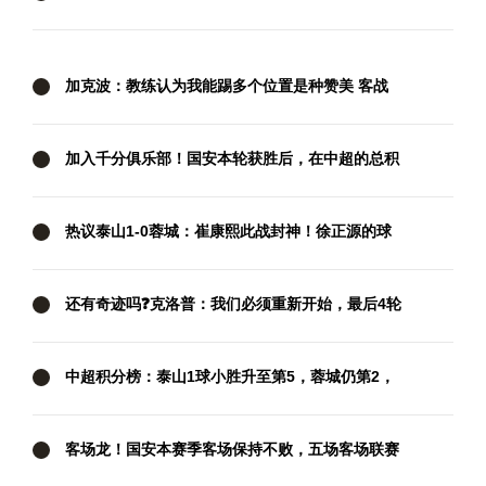
胜 莱奥过门将破门+脚后跟助攻
加克波：教练认为我能踢多个位置是种赞美 客战
西汉姆要抢分
加入千分俱乐部！国安本轮获胜后，在中超的总积
分达到1001分
热议泰山1-0蓉城：崔康熙此战封神！徐正源的球
队现在好像没套路
还有奇迹吗❓克洛普：我们必须重新开始，最后4轮
我们要拿满12分
中超积分榜：泰山1球小胜升至第5，蓉城仍第2，
国安两连胜暂升第3
客场龙！国安本赛季客场保持不败，五场客场联赛
三胜两平