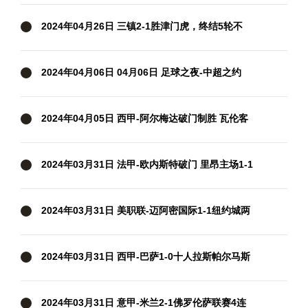
尼第93分钟破空门亚泰中超6轮不胜
2024年04月26日 三镇2-1胜津门虎，终结5轮不
胜！邓涵文送点+破门，津门虎3轮不胜
2024年04月06日 04月06日 足球之夜-中超之约
2024年04月05日 西甲-阿尔梅达破门制胜 瓦伦客
场1-0格拉纳达
2024年03月31日 法甲-欧内斯特破门 里昂主场1-1
兰斯
2024年03月31日 美职联-迈阿密国际1-1纽约城两
轮不胜 苏牙破门+失单刀梅西缺阵
2024年03月31日 西甲-巴萨1-0十人拉斯帕尔马斯
先赛距皇马5分 拉菲尼亚制胜
2024年03月31日 意甲-米兰2-1佛罗伦萨联赛4连