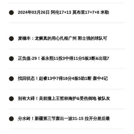
KD29+8+6 布克36+6 马刺力克太阳
2024年03月26日 阿伦17+13 莫布里17+7+8 米勒
24+8 骑士轻取黄蜂止3连败
麦穗丰：龙狮真的用心扎根广州 郭士强的球队可
以给人信心和底气
正负值-29！崔永熙11投3中得11分5板3断&出现7
次失误
找回状态！赵睿13中7得18分4板5助1断 轰中4记
三分
别有大碍！吴前撞上王哲林掩护&受伤倒地 被队友
搀扶下场
分水岭！新疆第三节轰出一波31-15 拉开分差后最
终守住胜利