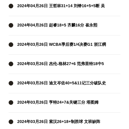
2024年04月26日 王哲林31+14 刘铮16+5+5断 吴
前25+5 上海击败浙江扳成2-2
2024年04月26日 赵睿18+5 齐麟16分 崔永熙
11+5&7失误 新疆3-1淘汰广州
2024年03月26日 WCBA季后赛1/4决赛G1 浙江稠
州银行82-69江苏女篮 全场集锦
2024年03月26日 杰伦-格林27+6 范弗里特18中5
火箭擒开拓者迎9连胜
2024年03月26日 迪文岑佐40+5&11记三分破队史
纪录 哈特三双 尼克斯大胜活塞
2024年03月26日 亨特24+7&关键三分 塔图姆
37+8 老鹰30分大逆转终结绿军9连胜
2024年03月26日 索汉26+18+制胜球 文班缺阵