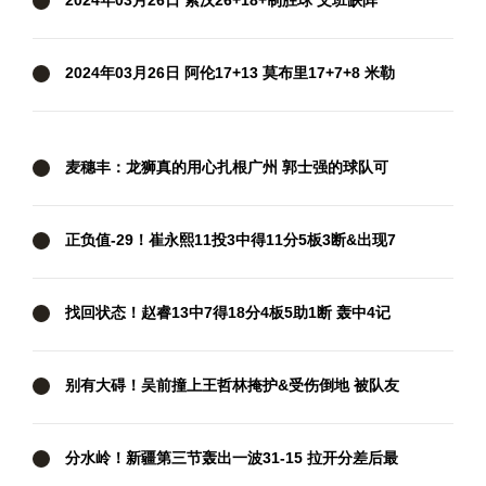
2024年03月26日 索汉26+18+制胜球 文班缺阵
KD29+8+6 布克36+6 马刺力克太阳
2024年03月26日 阿伦17+13 莫布里17+7+8 米勒
24+8 骑士轻取黄蜂止3连败
麦穗丰：龙狮真的用心扎根广州 郭士强的球队可
以给人信心和底气
正负值-29！崔永熙11投3中得11分5板3断&出现7
次失误
找回状态！赵睿13中7得18分4板5助1断 轰中4记
三分
别有大碍！吴前撞上王哲林掩护&受伤倒地 被队友
搀扶下场
分水岭！新疆第三节轰出一波31-15 拉开分差后最