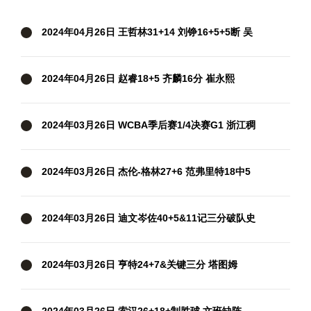
2024年04月26日 王哲林31+14 刘铮16+5+5断 吴
前25+5 上海击败浙江扳成2-2
2024年04月26日 赵睿18+5 齐麟16分 崔永熙
11+5&7失误 新疆3-1淘汰广州
2024年03月26日 WCBA季后赛1/4决赛G1 浙江稠
州银行82-69江苏女篮 全场集锦
2024年03月26日 杰伦-格林27+6 范弗里特18中5
火箭擒开拓者迎9连胜
2024年03月26日 迪文岑佐40+5&11记三分破队史
纪录 哈特三双 尼克斯大胜活塞
2024年03月26日 亨特24+7&关键三分 塔图姆
37+8 老鹰30分大逆转终结绿军9连胜