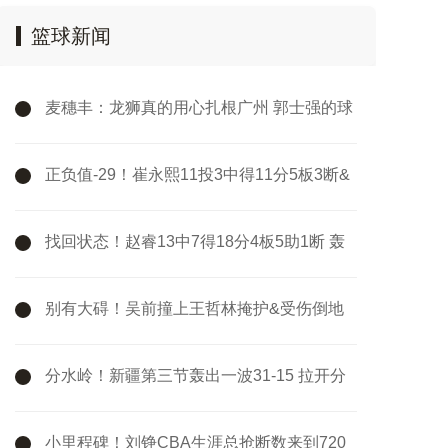
篮球新闻
麦穗丰：龙狮真的用心扎根广州 郭士强的球
队可以给人信心和底气
正负值-29！崔永熙11投3中得11分5板3断&
出现7次失误
找回状态！赵睿13中7得18分4板5助1断 轰
中4记三分
别有大碍！吴前撞上王哲林掩护&受伤倒地
被队友搀扶下场
分水岭！新疆第三节轰出一波31-15 拉开分
差后最终守住胜利
小里程碑！刘铮CBA生涯总抢断数来到720