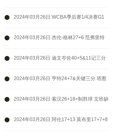
熙11+5&7失误 新疆3-1淘汰广州
2024年03月26日 WCBA季后赛1/4决赛G1
浙江稠州银行82-69江苏女篮 全场集锦
2024年03月26日 杰伦-格林27+6 范弗里特
18中5 火箭擒开拓者迎9连胜
2024年03月26日 迪文岑佐40+5&11记三分
破队史纪录 哈特三双 尼克斯大胜活塞
2024年03月26日 亨特24+7&关键三分 塔图
姆37+8 老鹰30分大逆转终结绿军9连胜
2024年03月26日 索汉26+18+制胜球 文班缺
阵 KD29+8+6 布克36+6 马刺力克太阳
2024年03月26日 阿伦17+13 莫布里17+7+8
米勒24+8 骑士轻取黄蜂止3连败